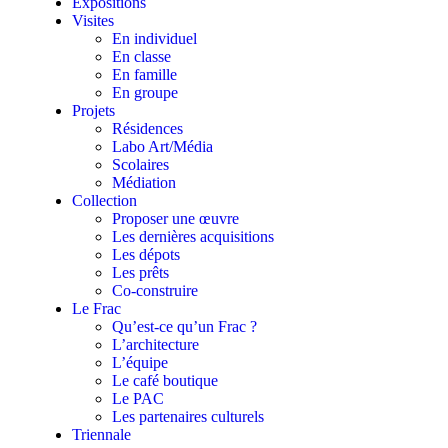
Expositions
Visites
En individuel
En classe
En famille
En groupe
Projets
Résidences
Labo Art/Média
Scolaires
Médiation
Collection
Proposer une œuvre
Les dernières acquisitions
Les dépots
Les prêts
Co-construire
Le Frac
Qu’est-ce qu’un Frac ?
L’architecture
L’équipe
Le café boutique
Le PAC
Les partenaires culturels
Triennale