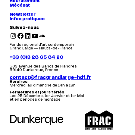
Recrutement
Mécénat
Newsletter
Infos pratiques
Suivez-nous
Instagram
Facebook
LinkedIn
YouTube
SoundCloud
Fonds régional d’art contemporain
Grand Large — Hauts-de-France
+33 (0)3 28 65 84 20
503 avenue des Bancs de Flandres
59140 Dunkerque, France
contact@fracgrandlarge-hdf.fr
Horaires
Mercredi au dimanche de 14h à 18h
Fermetures et jours fériés
Les 25 Décembre, 1er Janvier et 1er Mai
et en périodes de montage
Dunkerque