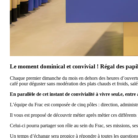
Le moment dominical et convivial ! Régal des papill
Chaque premier dimanche du mois en dehors des heures d’ouverture
café pour déguster sans modération des plats chauds et froids, salé
En parallèle de cet instant de convivialité à vivre seul.e, ent
L’équipe du Frac est composée de cinq pôles : direction, administra
Il vous est proposé de découvrir métier après métier ces différent
Celui-ci pourra partager son rôle au sein du Frac, ses missions, ses
Un temps d’échange sera propice à répondre à toutes les question