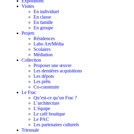
Expositions
Visites
En individuel
En classe
En famille
En groupe
Projets
Résidences
Labo Art/Média
Scolaires
Médiation
Collection
Proposer une œuvre
Les dernières acquisitions
Les dépots
Les prêts
Co-construire
Le Frac
Qu’est-ce qu’un Frac ?
L’architecture
L’équipe
Le café boutique
Le PAC
Les partenaires culturels
Triennale