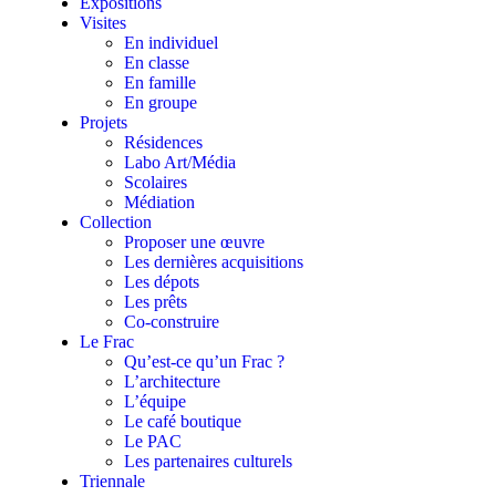
Expositions
Visites
En individuel
En classe
En famille
En groupe
Projets
Résidences
Labo Art/Média
Scolaires
Médiation
Collection
Proposer une œuvre
Les dernières acquisitions
Les dépots
Les prêts
Co-construire
Le Frac
Qu’est-ce qu’un Frac ?
L’architecture
L’équipe
Le café boutique
Le PAC
Les partenaires culturels
Triennale