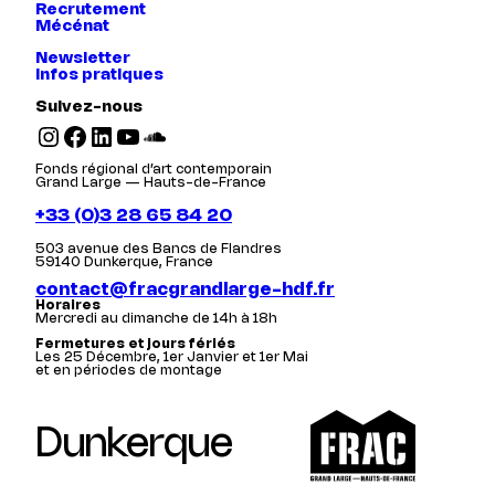
Recrutement
Mécénat
Newsletter
Infos pratiques
Suivez-nous
Instagram
Facebook
LinkedIn
YouTube
SoundCloud
Fonds régional d’art contemporain
Grand Large — Hauts-de-France
+33 (0)3 28 65 84 20
503 avenue des Bancs de Flandres
59140 Dunkerque, France
contact@fracgrandlarge-hdf.fr
Horaires
Mercredi au dimanche de 14h à 18h
Fermetures et jours fériés
Les 25 Décembre, 1er Janvier et 1er Mai
et en périodes de montage
Dunkerque