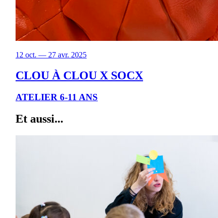
12 oct. — 27 avr. 2025
CLOU À CLOU X SOCX
ATELIER 6-11 ANS
Et aussi...