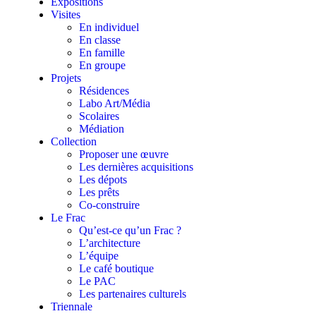
Expositions
Visites
En individuel
En classe
En famille
En groupe
Projets
Résidences
Labo Art/Média
Scolaires
Médiation
Collection
Proposer une œuvre
Les dernières acquisitions
Les dépots
Les prêts
Co-construire
Le Frac
Qu’est-ce qu’un Frac ?
L’architecture
L’équipe
Le café boutique
Le PAC
Les partenaires culturels
Triennale