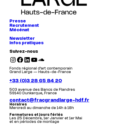
Presse
Recrutement
Mécénat
Newsletter
Infos pratiques
Suivez-nous
Instagram
Facebook
LinkedIn
YouTube
SoundCloud
Fonds régional d’art contemporain
Grand Large — Hauts-de-France
+33 (0)3 28 65 84 20
503 avenue des Bancs de Flandres
59140 Dunkerque, France
contact@fracgrandlarge-hdf.fr
Horaires
Mercredi au dimanche de 14h à 18h
Fermetures et jours fériés
Les 25 Décembre, 1er Janvier et 1er Mai
et en périodes de montage