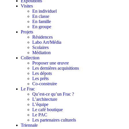
Expositions
Visites
En individuel
En classe
En famille
En groupe
Projets
Résidences
Labo Art/Média
Scolaires
Médiation
Collection
Proposer une œuvre
Les dernières acquisitions
Les dépots
Les prêts
Co-construire
Le Frac
Qu’est-ce qu’un Frac ?
L’architecture
L’équipe
Le café boutique
Le PAC
Les partenaires culturels
Triennale