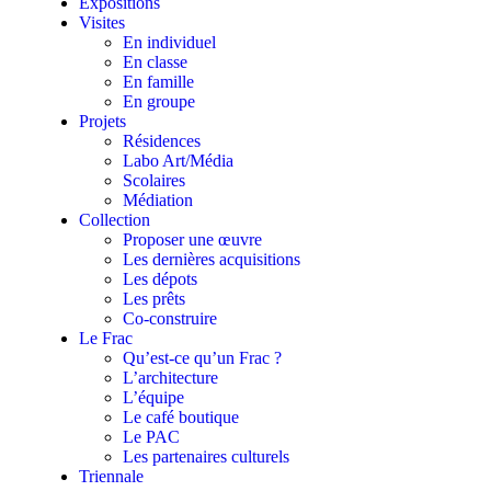
Expositions
Visites
En individuel
En classe
En famille
En groupe
Projets
Résidences
Labo Art/Média
Scolaires
Médiation
Collection
Proposer une œuvre
Les dernières acquisitions
Les dépots
Les prêts
Co-construire
Le Frac
Qu’est-ce qu’un Frac ?
L’architecture
L’équipe
Le café boutique
Le PAC
Les partenaires culturels
Triennale