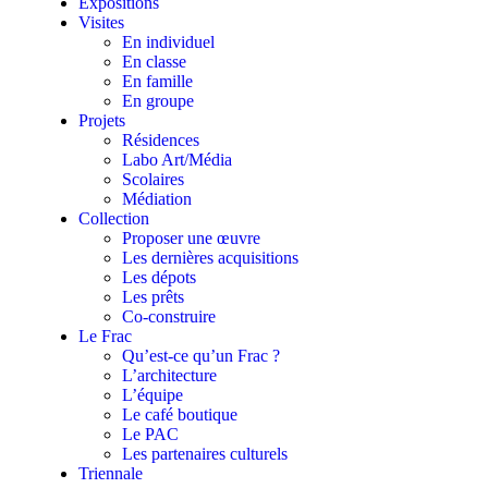
Expositions
Visites
En individuel
En classe
En famille
En groupe
Projets
Résidences
Labo Art/Média
Scolaires
Médiation
Collection
Proposer une œuvre
Les dernières acquisitions
Les dépots
Les prêts
Co-construire
Le Frac
Qu’est-ce qu’un Frac ?
L’architecture
L’équipe
Le café boutique
Le PAC
Les partenaires culturels
Triennale