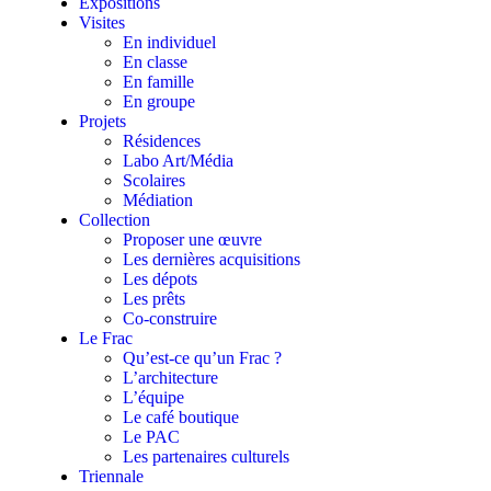
Expositions
Visites
En individuel
En classe
En famille
En groupe
Projets
Résidences
Labo Art/Média
Scolaires
Médiation
Collection
Proposer une œuvre
Les dernières acquisitions
Les dépots
Les prêts
Co-construire
Le Frac
Qu’est-ce qu’un Frac ?
L’architecture
L’équipe
Le café boutique
Le PAC
Les partenaires culturels
Triennale