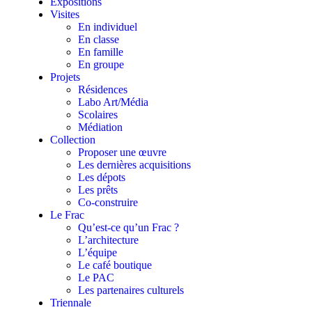
Expositions
Visites
En individuel
En classe
En famille
En groupe
Projets
Résidences
Labo Art/Média
Scolaires
Médiation
Collection
Proposer une œuvre
Les dernières acquisitions
Les dépots
Les prêts
Co-construire
Le Frac
Qu’est-ce qu’un Frac ?
L’architecture
L’équipe
Le café boutique
Le PAC
Les partenaires culturels
Triennale