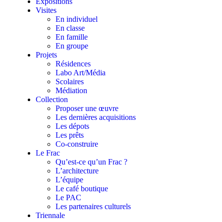
Expositions
Visites
En individuel
En classe
En famille
En groupe
Projets
Résidences
Labo Art/Média
Scolaires
Médiation
Collection
Proposer une œuvre
Les dernières acquisitions
Les dépots
Les prêts
Co-construire
Le Frac
Qu’est-ce qu’un Frac ?
L’architecture
L’équipe
Le café boutique
Le PAC
Les partenaires culturels
Triennale