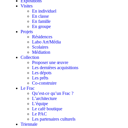
Expositions
Visites
En individuel
En classe
En famille
En groupe
Projets
Résidences
Labo Art/Média
Scolaires
Médiation
Collection
Proposer une œuvre
Les dernières acquisitions
Les dépots
Les prêts
Co-construire
Le Frac
Qu’est-ce qu’un Frac ?
L’architecture
L’équipe
Le café boutique
Le PAC
Les partenaires culturels
Triennale