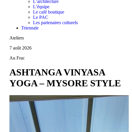
L’architecture
L’équipe
Le café boutique
Le PAC
Les partenaires culturels
Triennale
Ateliers
7 août 2026
Au Frac
ASHTANGA VINYASA
YOGA – MYSORE STYLE