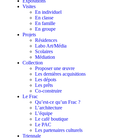
Expositions
Visites
En individuel
En classe
En famille
En groupe
Projets
Résidences
Labo Art/Média
Scolaires
Médiation
Collection
Proposer une œuvre
Les dernières acquisitions
Les dépots
Les prêts
Co-construire
Le Frac
Qu’est-ce qu’un Frac ?
L’architecture
L’équipe
Le café boutique
Le PAC
Les partenaires culturels
Triennale