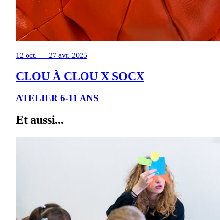
12 oct. — 27 avr. 2025
CLOU À CLOU X SOCX
ATELIER 6-11 ANS
Et aussi...