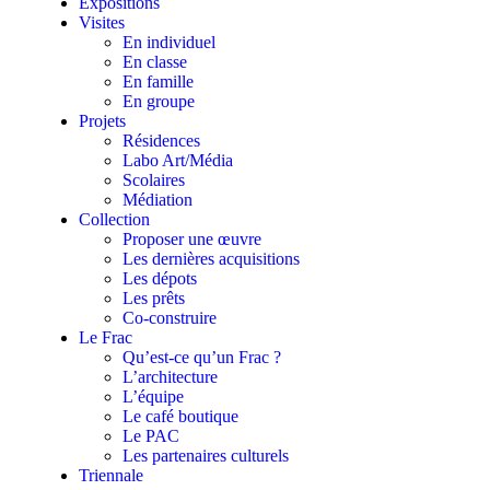
Expositions
Visites
En individuel
En classe
En famille
En groupe
Projets
Résidences
Labo Art/Média
Scolaires
Médiation
Collection
Proposer une œuvre
Les dernières acquisitions
Les dépots
Les prêts
Co-construire
Le Frac
Qu’est-ce qu’un Frac ?
L’architecture
L’équipe
Le café boutique
Le PAC
Les partenaires culturels
Triennale