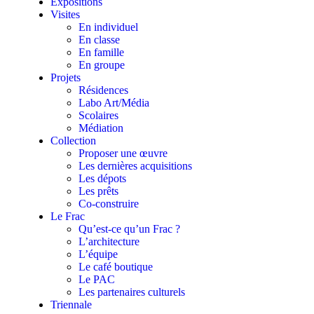
Expositions
Visites
En individuel
En classe
En famille
En groupe
Projets
Résidences
Labo Art/Média
Scolaires
Médiation
Collection
Proposer une œuvre
Les dernières acquisitions
Les dépots
Les prêts
Co-construire
Le Frac
Qu’est-ce qu’un Frac ?
L’architecture
L’équipe
Le café boutique
Le PAC
Les partenaires culturels
Triennale